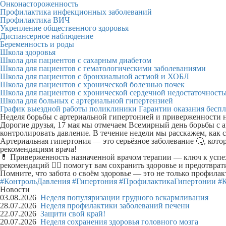
Онконастороженность
Профилактика инфекционных заболеваний
Профилактика ВИЧ
Укрепление общественного здоровья
Диспансерное наблюдение
Беременность и роды
Школа здоровья
Школа для пациентов с сахарным диабетом
Школа для пациентов с гематологическими заболеваниями
Школа для пациентов с бронхиальной астмой и ХОБЛ
Школа для пациентов с хронической болезнью почек
Школа для пациентов с хронической сердечной недостаточност
Школа для больных с артериальной гипертензией
График выездной работы поликлиники
Гарантии оказания бесп
Неделя борьбы с артериальной гипертонией и приверженности 
Дорогие друзья, 17 мая мы отмечаем Всемирный день борьбы с а
контролировать давление. В течение недели мы расскажем, как 
Артериальная гипертония — это серьёзное заболевание 🤒, кото
рекомендациям врача!
💊 Приверженность назначенной врачом терапии — ключ к успеху
рекомендаций 👨‍⚕ помогут вам сохранить здоровье и предотврат
Помните, что забота о своём здоровье — это не только профилак
#КонтрольДавления
#Гипертония
#ПрофилактикаГипертонии
#
Новости
03.08.2026
Неделя популяризации грудного вскармливания
28.07.2026
Неделя профилактики заболеваний печени
22.07.2026
Защити свой край!
20.07.2026
Неделя сохранения здоровья головного мозга