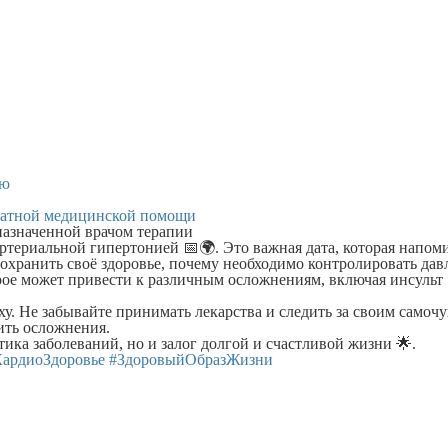
ью
латной медицинской помощи
назначенной врачом терапии
ртериальной гипертонией 📅🌍. Это важная дата, которая напоми
сохранить своё здоровье, почему необходимо контролировать да
рое может привести к различным осложнениям, включая инсульт 
. Не забывайте принимать лекарства и следить за своим самочу
ить осложнения.
тика заболеваний, но и залог долгой и счастливой жизни 🌟.
КардиоЗдоровье
#ЗдоровыйОбразЖизни