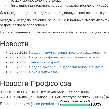
грыжей межпозвоночного диска.
Ингаляционная терапия, которая показана при лечении забо
Для каждого пациента подбирается индивидуальное лечение с уче
Методы и методики лечения, оснащение и наличие высококвалифиц
остром периоде заболевания.
На базе отделения проводится лечение амбулаторных пациентов в
Новости
03.08.2026
Неделя популяризации грудного вскармливания
28.07.2026
Неделя профилактики заболеваний печени
22.07.2026
Защити свой край!
20.07.2026
Неделя сохранения здоровья головного мозга
16.07.2026
Прием фтизиатра
Новости Профсоюза
© 2005-2018 ГБУЗ ПК "Нытвенская районная больница"
617001, г. Нытва, ул. Чкалова, 61, Регистратура поликлиники: +7(3
E-mail:
info-rbnytva@med.permkrai.ru