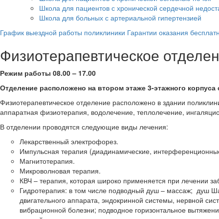
Школа для пациентов с хронической сердечной недост
Школа для больных с артериальной гипертензией
График выездной работы поликлиники
Гарантии оказания беспла
Физиотерапевтическое отделе
Режим работы 08.00 – 17.00
Отделение расположено на втором этаже 3-этажного корпуса 
Физиотерапевтическое отделение расположено в здании поликлин
аппаратная физиотерапия, водолечение, теплолечение, ингаляци
В отделении проводятся следующие виды лечения:
Лекарственный электрофорез.
Импульсная терапия (диадинамические, интерференционные
Магнитотерапия.
Микроволновая терапия.
КВЧ – терапия, которая широко применяется при лечении за
Гидротерапия: в том числе подводный душ – массаж; душ Ш
двигательного аппарата, эндокринной системы, нервной сис
вибрационной болезни; подводное горизонтальное вытяжени