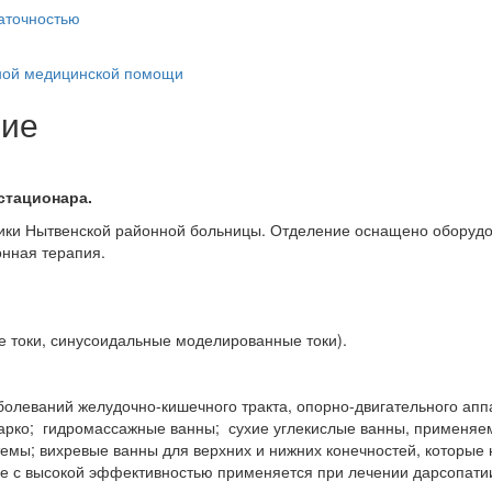
аточностью
тной медицинской помощи
ние
стационара.
ики Нытвенской районной больницы. Отделение оснащено оборудо
онная терапия.
 токи, синусоидальные моделированные токи).
болеваний желудочно-кишечного тракта, опорно-двигательного аппа
арко; гидромассажные ванны; сухие углекислые ванны, применяем
темы; вихревые ванны для верхних и нижних конечностей, которые
е с высокой эффективностью применяется при лечении дарсопатии