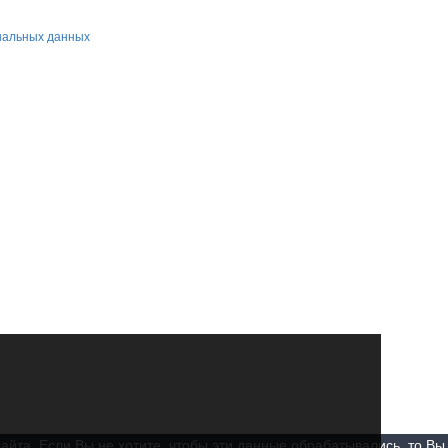
нальных данных
айта. Если Вы не хотите, чтобы эти данные обрабатывались, то Вы