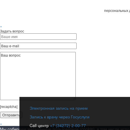
персональных д
×
Задать вопрос
[recaptcha]
Электронная запись на прием
Запись к врачу через Госуслуги
×
Call центр
+7 (34272) 2-00-77
Мы собираем метаданные пользователя (cookie), в том числе испо