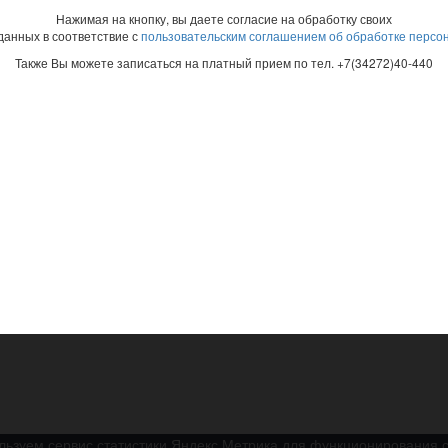
Нажимая на кнопку, вы даете согласие на обработку своих
анных в соответствие с
пользовательским соглашением об обработке персо
Также Вы можете записаться на платный прием по тел. +7(34272)40-440
льзуем сервис статистики Яндекс Метрика для функционирования с