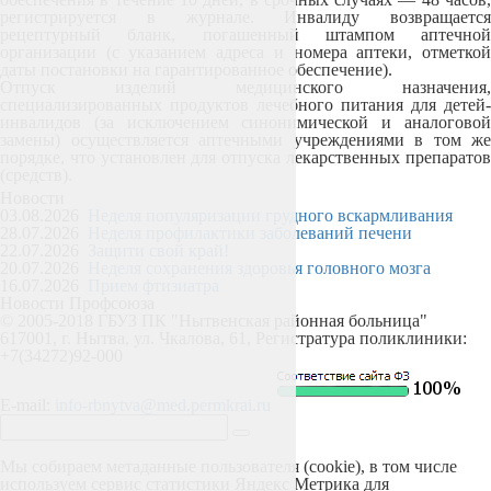
регистрируется в журнале. Инвалиду возвращается
рецептурный бланк, погашенный штампом аптечной
организации (с указанием адреса и номера аптеки, отметкой
даты постановки на гарантированное обеспечение).
Отпуск
изделий медицинского назначения
,
специализированных продуктов лечебного питания для детей-
инвалидов (за исключением синонимической и аналоговой
замены) осуществляется аптечными учреждениями в том же
порядке, что установлен для отпуска лекарственных препаратов
(средств).
Новости
03.08.2026
Неделя популяризации грудного вскармливания
28.07.2026
Неделя профилактики заболеваний печени
22.07.2026
Защити свой край!
20.07.2026
Неделя сохранения здоровья головного мозга
16.07.2026
Прием фтизиатра
Новости Профсоюза
© 2005-2018 ГБУЗ ПК "Нытвенская районная больница"
617001, г. Нытва, ул. Чкалова, 61, Регистратура поликлиники:
+7(34272)92-000
E-mail:
info-rbnytva@med.permkrai.ru
Мы собираем метаданные пользователя (cookie), в том числе
используем сервис статистики Яндекс Метрика для