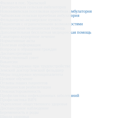
Филиал в пос. Уральский
Григорьевская сельская амбулатория
Новоильинская поселковая врачебная амбулатория
Чайковская сельская врачебная амбулатория
Фельдшерско-акушерские пункты
Пациентам с ограниченными возможностями
Внеочередная медицинская помощь
Дополнительная бесплатная медицинская помощь
Санаторно-курортное лечение
Нормативные акты
Полезная информация
Вопросы и обращения граждан
Диспансеризация
Общественный совет
Вакансии
Меры поддержки при трудоустройстве
Земский доктор/Земский фельдшер
Меры поддержки муниципалитета
Целевое обучение
Отзывы наших пациентов
Медицинская реабилитация
Онконастороженность
Профилактика инфекционных заболеваний
Профилактика ВИЧ
Укрепление общественного здоровья
Диспансерное наблюдение
Беременность и роды
Школа здоровья