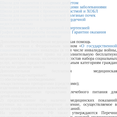
Школа для пациентов с сахарным диабетом
Школа для пациентов с гематологическими заболеваниями
Школа для пациентов с бронхиальной астмой и ХОБЛ
Школа для пациентов с хронической болезнью почек
Школа для пациентов с хронической сердечной
недостаточностью
Школа для больных с артериальной гипертензией
График выездной работы поликлиники
Гарантии оказания
бесплатной медицинской помощи
Дополнительная бесплатная медицинская помощь
В соответствии с Федеральным законом «
О государственно
социальной помощи
» инвалиды (в том числе инвалиды войны
дети-инвалиды) имеют право на дополнительную бесплатную
медицинскую помощь, включаемую в состав набора социальных
услуг, которые предоставляются отдельным категориям граждан
согласно данному закону.
Дополнительная бесплатная медицинская
помощь
предусматривает:
1) обеспечение необходимыми:
лекарственными препаратами (средствами);
изделиями медицинского назначения;
специализированными продуктами лечебного питания для
детей-инвалидов;
2) предоставление при наличии медицинских показаний
путевки на санаторно-курортное лечение, осуществляемое в
целях профилактики основных заболеваний.
На уровне субъектов РФ также утверждаются
Перечни
лекарственных препаратов (средств) и изделий медицинского