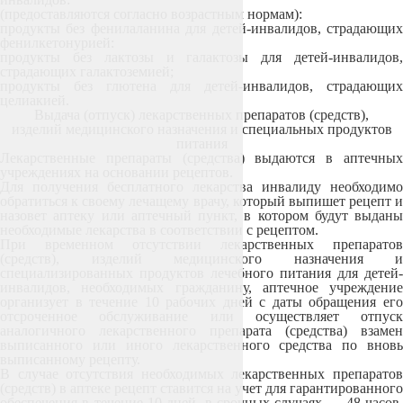
(предоставляются согласно возрастным нормам):
продукты без фенилаланина для детей-инвалидов, страдающих
фенилкетонурией:
продукты без лактозы и галактозы для детей-инвалидов,
страдающих галактоземией;
продукты без глютена для детей-инвалидов, страдающих
целиакией.
Выдача (отпуск) лекарственных препаратов (средств),
изделий медицинского назначения и специальных продуктов
питания
Лекарственные препараты (средства)
выдаются в аптечны
учреждениях на основании рецептов.
Для получения бесплатного лекарства инвалиду необходимо
обратиться к своему лечащему врачу, который выпишет рецепт и
назовет аптеку или аптечный пункт, в котором будут выданы
необходимые лекарства в соответствии с рецептом.
При временном отсутствии лекарственных препаратов
(средств), изделий медицинского назначения и
специализированных продуктов лечебного питания для детей-
инвалидов, необходимых гражданину, аптечное учреждение
организует в течение 10 рабочих дней с даты обращения его
отсроченное обслуживание или осуществляет отпуск
аналогичного лекарственного препарата (средства) взамен
выписанного или иного лекарственного средства по вновь
выписанному рецепту.
В случае отсутствия необходимых лекарственных препаратов
(средств) в аптеке рецепт ставится на учет для гарантированного
обеспечения в течение 10 дней, в срочных случаях — 48 часов,