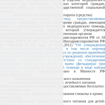
назначения для обеспечения отдельных категорий граждан,
имеющих право на получение государственной социальной
помощи
.
Бесплатные лекарственные препараты (средства)
Лекарственные препараты (средства), предоставляемые
бесплатно
инвалидам и другим категориям граждан, имеющим
право на дополнительную бесплатную медицинскую помощь,
учитываются в особом перечне, который утверждается
специально уполномоченным государственным органом.
Перечень утвержден
приказом Минздравсоцразвития РФ от 1
сентября 2006 г. № 665. [См. Приказ Минздравсоцразвития РФ
от 18.09.2006 N 665 (ред. от 10.11.2011) “
Об утверждении
Перечня лекарственных препаратов, в том числе перечня
лекарственных препаратов, назначаемых по решению врачебной
комиссии лечебно-профилактических учреждений, обеспечение
которыми осуществляется в соответствии со стандартами
медицинской помощи по рецептам врача (фельдшера) при
оказании государственной социальной помощи в виде набора
социальных услуг
” (Зарегистрировано в Минюсте РФ
27.09.2006 N 8322)].
Бесплатные изделия медицинского назначения
и специализированные продукты лечебного питания
Изделия медицинского назначения, предоставляемые бесплатно:
иглы инсулиновые;
тест-полоски для определения содержания глюкозы в крови;
шприц-ручка.
Специализированные продукты лечебного питания для детей-
инвалидов: