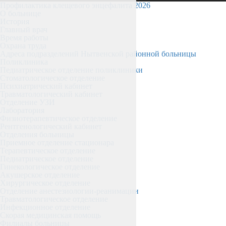
Профилактика клещевого энцефалита 2026
О больнице
История
Главный врач
Время работы
Охрана труда
Адреса подразделений Нытвенской районной больницы
Поликлиника
Педиатрическое отделение поликлиники
Стоматологическое отделение
Психиатрический кабинет
Травматологический кабинет
Отделение УЗИ
Лаборатория
Физиотерапевтическое отделение
Рентгенологический кабинет
Отделения больницы
Приемное отделение стационара
Терапевтическое отделение
Педиатрическое отделение
Гинекологическое отделение
Акушерское отделение
Хирургическое отделение
Отделение анестезиологии-реанимации
Травматологическое отделение
Инфекционное отделение
Скорая медицинская помощь
Филиалы больницы