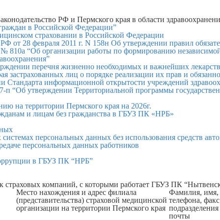
аконодательство РФ и Пермского края в области здравоохранен
 граждан в Российской Федерации”
дицинском страховании в Российской Федерации
РФ от 28 февраля 2011 г. N 158н Об утверждении правил обязат
. № 810а “Об организации работы по формированию независимой
равоохранения”
верждении перечня жизненно необходимых и важнейших лекарст
 застрахованных лиц о порядке реализации их прав и обязанно
ии Стандарта информационной открытости учреждений здравоох
 27-п “Об утверждении Территориальной программы государстве
ию на территории Пермского края на 2026г.
жданам и лицам без гражданства в ГБУЗ ПК «НРБ»
нных
системах персональных данных без использования средств авт
ередаче персональных данных работников
коррупции в ГБУЗ ПК “НРБ”
к страховых компаний, с которыми работает ГБУЗ ПК “Нытвенск
Место нахождения и адрес филиала
Фамилия, имя, 
(представительства) страховой медицинской
телефона, фак
организации на территории Пермского края
подразделения 
почты