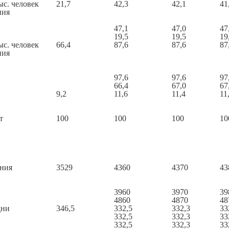
ыс. человек
21,7
42,3
42,1
41
ния
47,1
47,0
47
19,5
19,5
19
ыс. человек
66,4
87,6
87,6
87
ния
97,6
97,6
97
66,4
67,0
67
9,2
11,6
11,4
11
т
100
100
100
10
ния
3529
4360
4370
43
3960
3970
39
4860
4870
48
дни
346,5
332,5
332,3
33
332,5
332,3
33
332,5
332,3
33