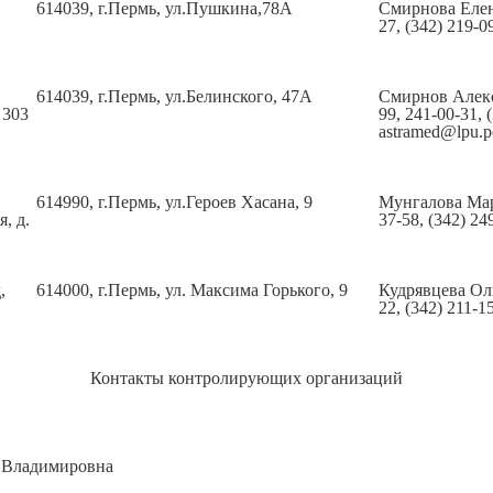
614039, г.Пермь, ул.Пушкина,78А
Смирнова Елен
27, (342) 219-
614039, г.Пермь, ул.Белинского, 47А
Смирнов Алекс
 303
99, 241-00-31, 
astramed@lpu.p
614990, г.Пермь, ул.Героев Хасана, 9
Мунгалова Мар
, д.
37-58, (342) 24
,
614000, г.Пермь, ул. Максима Горького, 9
Кудрявцева Оль
22, (342) 211-1
Контакты контролирующих организаций
я Владимировна