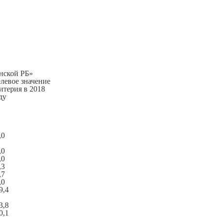
нской РБ»
левое значение
итерия в 2018
ду
,0
,0
,0
,3
,7
,0
9,4
3,8
0,1