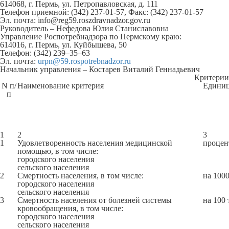
614068, г. Пермь, ул. Петропавловская, д. 111
Телефон приемной: (342) 237-01-57, Факс: (342) 237-01-57
Эл. почта: info@reg59.roszdravnadzor.gov.ru
Руководитель – Нефедова Юлия Станиславовна
Управление Роспотребнадзора по Пермскому краю:
614016, г. Пермь, ул. Куйбышева, 50
Телефон: (342) 239–35–63
Эл. почта:
urpn@59.rospotrebnadzor.ru
Начальник управления – Костарев Виталий Геннадьевич
Критерии
N п/
Наименование критерия
Единиц
п
1
2
3
1
Удовлетворенность населения медицинской
процен
помощью, в том числе:
городского населения
сельского населения
2
Смертность населения, в том числе:
на 100
городского населения
сельского населения
3
Смертность населения от болезней системы
на 100 
кровообращения, в том числе:
городского населения
сельского населения