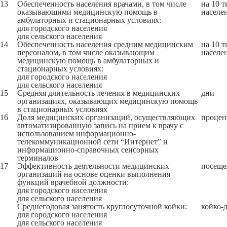
13
Обеспеченность населения врачами, в том числе
на 10 т
оказывающими медицинскую помощь в
населе
амбулаторных и стационарных условиях:
для городского населения
для сельского населения
14
Обеспеченность населения средним медицинским
на 10 т
персоналом, в том числе оказывающим
населе
медицинскую помощь в амбулаторных и
стационарных условиях:
для городского населения
для сельского населения
15
Средняя длительность лечения в медицинских
дни
организациях, оказывающих медицинскую помощь
в стационарных условиях
16
Доля медицинских организаций, осуществляющих
процен
автоматизированную запись на прием к врачу с
использованием информационно-
телекоммуникационной сети “Интернет” и
информационно-справочных сенсорных
терминалов
17
Эффективность деятельности медицинских
посеще
организаций на основе оценки выполнения
функций врачебной должности:
для городского населения
для сельского населения
Среднегодовая занятость круглосуточной койки:
койко-
для городского населения
для сельского населения