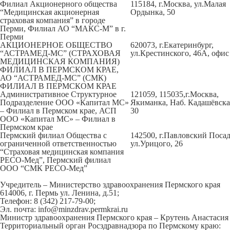
Филиал Акционерного общества
115184, г.Москва, ул.Малая
“Медицинская акционерная
Ордынка, 50
страховая компания” в городе
Перми, Филиал АО “МАКС-М” в г.
Перми
АКЦИОНЕРНОЕ ОБЩЕСТВО
620073, г.Екатеринбург,
“АСТРАМЕД-МС” (СТРАХОВАЯ
ул.Крестинского, 46А, офис
МЕДИЦИНСКАЯ КОМПАНИЯ)
ФИЛИАЛ В ПЕРМСКОМ КРАЕ,
АО “АСТРАМЕД-МС” (СМК)
ФИЛИАЛ В ПЕРМСКОМ КРАЕ
Административное Структурное
121059, 115035,г.Москва,
Подразделение ООО «Капитал МС»
Якиманка, Наб. Кадашёвская
– Филиал в Пермском крае, АСП
30
ООО «Капитал МС» – Филиал в
Пермском крае
Пермский филиал Общества с
142500, г.Павловский Посад
ограниченной ответственностью
ул.Урицого, 26
“Страховая медицинская компания
РЕСО-Мед”, Пермский филиал
ООО “СМК РЕСО-Мед”
Учредитель – Министерство здравоохранения Пермского края
614006, г. Пермь ул. Ленина, д.51;
Телефон: 8 (342) 217-79-00;
Эл. почта: info@minzdrav.permkrai.ru
Министр здравоохранения Пермского края – Крутень Анастаси
Территориальный орган Росздравнадзора по Пермскому краю: