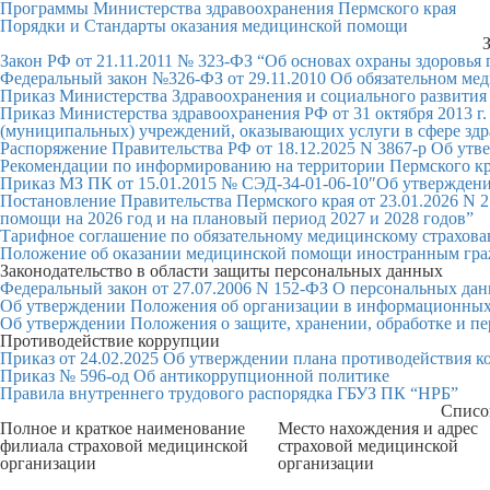
Программы Министерства здравоохранения Пермского края
Порядки и Стандарты оказания медицинской помощи
З
Закон РФ от 21.11.2011 № 323-ФЗ “Об основах охраны здоровья
Федеральный закон №326-ФЗ от 29.11.2010 Об обязательном ме
Приказ Министерства Здравоохранения и социального развития 
Приказ Министерства здравоохранения РФ от 31 октября 2013 г
(муниципальных) учреждений, оказывающих услуги в сфере зд
Распоряжение Правительства РФ от 18.12.2025 N 3867-р Об ут
Рекомендации по информированию на территории Пермского края
Приказ МЗ ПК от 15.01.2015 № СЭД-34-01-06-10″Об утвержден
Постановление Правительства Пермского края от 23.01.2026 N
помощи на 2026 год и на плановый период 2027 и 2028 годов”
Тарифное соглашение по обязательному медицинскому страхован
Положение об оказании медицинской помощи иностранным гра
Законодательство в области защиты персональных данных
Федеральный закон от 27.07.2006 N 152-ФЗ О персональных да
Об утверждении Положения об организации в информационных 
Об утверждении Положения о защите, хранении, обработке и п
Противодействие коррупции
Приказ от 24.02.2025 Об утверждении плана противодействия 
Приказ № 596-од Об антикоррупционной политике
Правила внутреннего трудового распорядка ГБУЗ ПК “НРБ”
Списо
Полное и краткое наименование
Место нахождения и адрес
филиала страховой медицинской
страховой медицинской
организации
организации