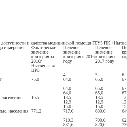
 доступности и качества медицинской помощи ГБУЗ ПК «Нытве
а измерения
Фактическое
Целевое
Целевое
Це
значение
значение
значение
кр
критерия за
критерия в 2016
критерия в
го
2016г
году
2017 году
Нытвенская
ЦРБ
4
5
6
т
75,0
64,0
65,0
67
64,0
65,0
67
64,0
65,0
67
0 населения
16,5
13,5
13,5
13
12,9
12,9
12
15,0
15,0
15
тыс. населения
771,2
717,0
689,0
64
710,3
700,0
62
831,6
820,0
73