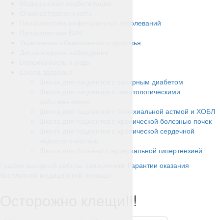
Медицинская реабилитация
Онконастороженность
Профилактика инфекционных заболеваний
Профилактика ВИЧ
Укрепление общественного здоровья
Диспансерное наблюдение
Беременность и роды
Школа здоровья
Школа для пациентов с сахарным диабетом
Школа для пациентов с гематологическими
заболеваниями
Школа для пациентов с бронхиальной астмой и ХОБЛ
Школа для пациентов с хронической болезнью почек
Школа для пациентов с хронической сердечной
недостаточностью
Школа для больных с артериальной гипертензией
График выездной работы поликлиники
Гарантии оказания
бесплатной медицинской помощи
Осторожно клещи!!!