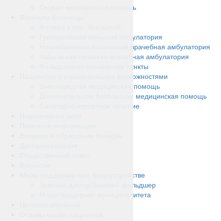
Скорая медицинская помощь
Филиалы больницы
Филиал в пос. Уральский
Григорьевская сельская амбулатория
Новоильинская поселковая врачебная амбулатория
Чайковская сельская врачебная амбулатория
Фельдшерско-акушерские пункты
Пациентам с ограниченными возможностями
Внеочередная медицинская помощь
Дополнительная бесплатная медицинская помощь
Санаторно-курортное лечение
Нормативные акты
Полезная информация
Вопросы и обращения граждан
Диспансеризация
Общественный совет
Вакансии
Меры поддержки при трудоустройстве
Земский доктор/Земский фельдшер
Меры поддержки муниципалитета
Целевое обучение
Отзывы наших пациентов