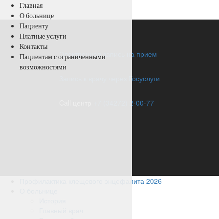
Главная
О больнице
Пациенту
Платные услуги
Контакты
Электронная запись на прием
Пациентам с ограниченными
возможностями
Запись к врачу через Госуслуги
Call центр
+7 (34272) 2-00-77
Профилактика клещевого энцефалита 2026
О больнице
История
Главный врач